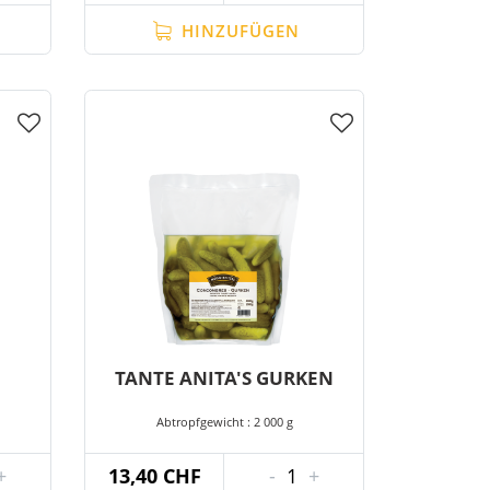
HINZUFÜGEN
TANTE ANITA'S GURKEN
Abtropfgewicht : 2 000 g
+
13,40 CHF
-
1
+