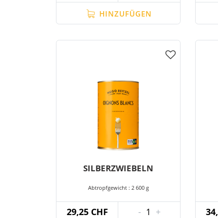
HINZUFÜGEN
SILBERZWIEBELN
Abtropfgewicht : 2 600 g
29,25 CHF
-
1
+
34