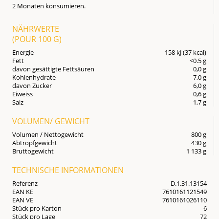
2 Monaten konsumieren.
NÄHRWERTE
(POUR
100 G
)
Energie
158 kJ (37 kcal)
Fett
<0.5 g
davon gesättigte Fettsäuren
0,0 g
Kohlenhydrate
7,0 g
davon Zucker
6,0 g
Eiweiss
0,6 g
Salz
1,7 g
VOLUMEN/ GEWICHT
Volumen / Nettogewicht
800 g
Abtropfgewicht
430 g
Bruttogewicht
1 133 g
TECHNISCHE INFORMATIONEN
Referenz
D.1.31.13154
EAN KE
7610161121549
EAN VE
7610161026110
Stück pro Karton
6
Stück pro Lage
72