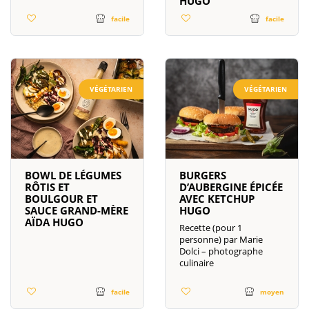
HUGO
facile
facile
VÉGÉTARIEN
VÉGÉTARIEN
BURGERS
BOWL DE LÉGUMES
D’AUBERGINE ÉPICÉE
RÔTIS ET
AVEC KETCHUP
BOULGOUR ET
HUGO
SAUCE GRAND-MÈRE
AÏDA HUGO
Recette (pour 1
personne) par Marie
Dolci – photographe
culinaire
facile
moyen