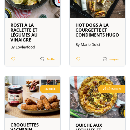
RÖSTI À LA
HOT DOGS À LA
RACLETTE ET
COURGETTE ET
LÉGUMES AU
CONDIMENTS HUGO
VINAIGRE
By Marie Dolci
By Lovleyfood
moyen
facile
ENTRÉE
VÉGÉTARIEN
CROQUETTES
QUICHE AUX
VACHERIN
LÉGUMES ET