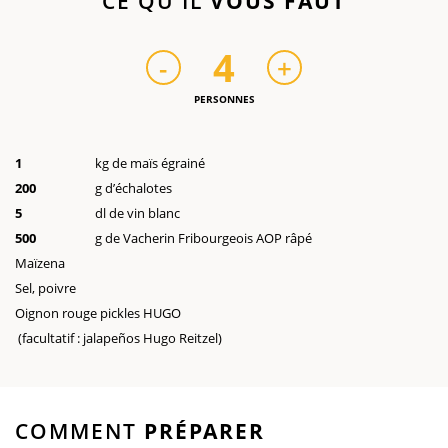
CE QU'IL
VOUS FAUT
4
-
+
PERSONNES
1
kg de maïs égrainé
200
g d’échalotes
5
dl de vin blanc
500
g de Vacherin Fribourgeois AOP râpé
Maïzena
Sel, poivre
Oignon rouge pickles HUGO
(facultatif : jalapeños Hugo Reitzel)
COMMENT
PRÉPARER