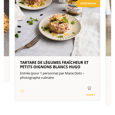
VÉGÉTARIEN
TARTARE DE LÉGUMES FRAÎCHEUR ET
V
PETITS OIGNONS BLANCS HUGO
P
R
Entrée (pour 1 personne) par Marie Dolci –
cile
photographe culinaire
pa
S
moyen