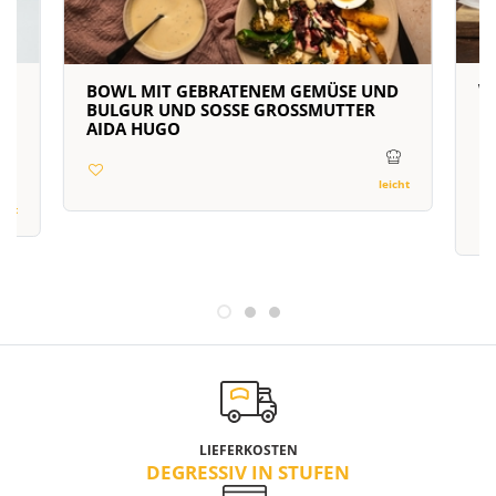
W
BOWL MIT GEBRATENEM GEMÜSE UND
H
BULGUR UND SOSSE GROSSMUTTER AI
DA HUGO
Re
ku
leicht
icht
LIEFERKOSTEN
DEGRESSIV IN STUFEN