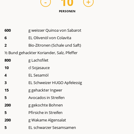
10
-
+
PERSONEN
600
g weisser Quinoa von Sabarot
6
EL Olivenöl von Colavita
2
Bio-Zitronen (Schale und Saft)
½ Bund gehackter Koriander, Salz, Pfeffer
800
g Lachsfilet
10
cl Sojasauce
4
EL Sesamöl
3
EL Schweizer HUGO Apfelessig
15
g gehackter Ingwer
5
Avocados in Streifen
200
g gekochte Bohnen
5
Pfirsiche in Streifen
200
g Wakame Algensalat
5
EL schwarzer Sesamsamen