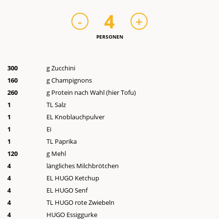
4
-
+
PERSONEN
300
g Zucchini
160
g Champignons
260
g Protein nach Wahl (hier Tofu)
1
TL Salz
1
EL Knoblauchpulver
1
Ei
1
TL Paprika
120
g Mehl
4
längliches Milchbrötchen
4
EL HUGO Ketchup
4
EL HUGO Senf
4
TL HUGO rote Zwiebeln
4
HUGO Essiggurke