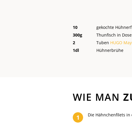
10
gekochte Hühnerfi
300
g
Thunfisch in Dos
2
Tuben
HUGO May
1
dl
Hühnerbrühe
WIE MAN
Z
Die Hähnchenfilets in
1