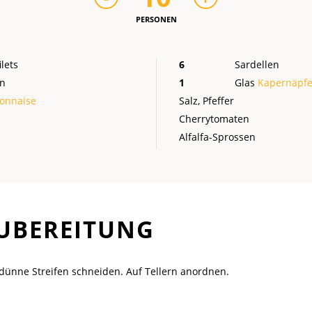
PERSONEN
lets
6
Sardellen
en
1
Glas
Kapernäpfe
onnaise
Salz, Pfeffer
Cherrytomaten
Alfalfa-Sprossen
UBEREITUNG
 dünne Streifen schneiden. Auf Tellern anordnen.