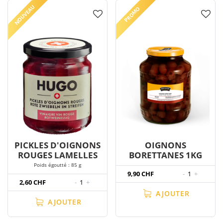
NOUVEAU
PROMO
PICKLES D'OIGNONS
OIGNONS
ROUGES LAMELLES
BORETTANES 1KG
Poids égoutté : 85 g
9,90 CHF
-
1
+
2,60 CHF
-
1
+
AJOUTER
AJOUTER