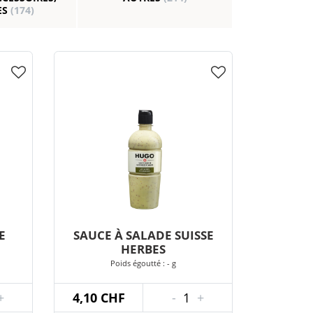
ES
(174)
E
SAUCE À SALADE SUISSE
HERBES
Poids égoutté : - g
+
4,10 CHF
-
1
+