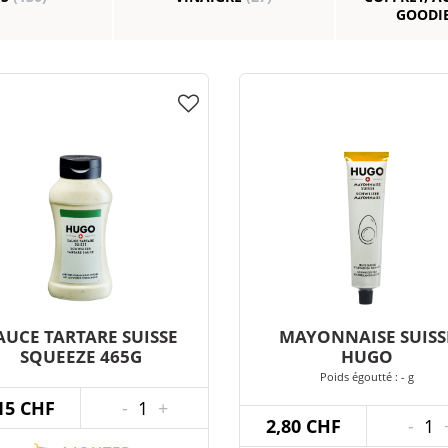
GOODI
AUCE TARTARE SUISSE
MAYONNAISE SUISS
SQUEEZE 465G
HUGO
Poids égoutté : - g
15 CHF
-
1
+
2,80 CHF
-
1