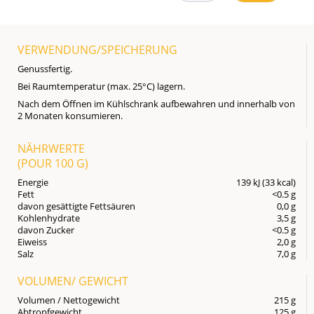
VERWENDUNG/SPEICHERUNG
Genussfertig.
Bei Raumtemperatur (max. 25°C) lagern.
Nach dem Öffnen im Kühlschrank aufbewahren und innerhalb von
2 Monaten konsumieren.
NÄHRWERTE
(POUR
100 G
)
Energie
139 kJ (33 kcal)
Fett
<0.5 g
davon gesättigte Fettsäuren
0,0 g
Kohlenhydrate
3,5 g
davon Zucker
<0.5 g
Eiweiss
2,0 g
Salz
7,0 g
VOLUMEN/ GEWICHT
Volumen / Nettogewicht
215 g
Abtropfgewicht
125 g