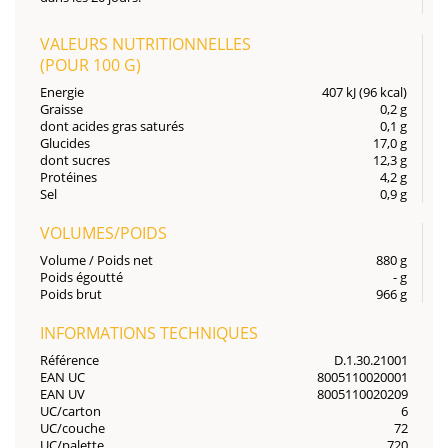
VALEURS NUTRITIONNELLES
(POUR
100 G
)
Energie
407 kJ (96 kcal)
Graisse
0,2 g
dont acides gras saturés
0,1 g
Glucides
17,0 g
dont sucres
12,3 g
Protéines
4,2 g
Sel
0,9 g
VOLUMES/POIDS
Volume / Poids net
880 g
Poids égoutté
- g
Poids brut
966 g
INFORMATIONS TECHNIQUES
Référence
D.1.30.21001
EAN UC
8005110020001
EAN UV
8005110020209
UC/carton
6
UC/couche
72
UC/palette
720