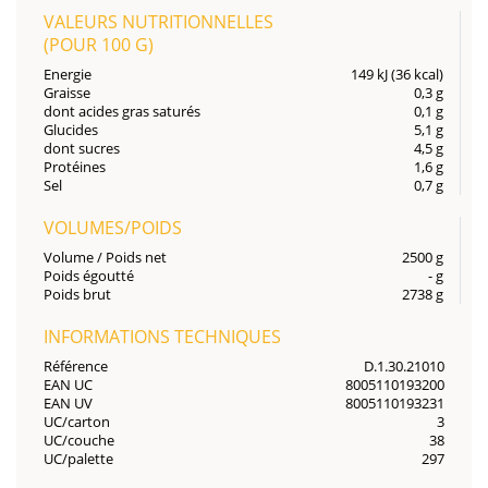
VALEURS NUTRITIONNELLES
(POUR
100 G
)
Energie
149 kJ (36 kcal)
Graisse
0,3 g
dont acides gras saturés
0,1 g
Glucides
5,1 g
dont sucres
4,5 g
Protéines
1,6 g
Sel
0,7 g
VOLUMES/POIDS
Volume / Poids net
2500 g
Poids égoutté
- g
Poids brut
2738 g
INFORMATIONS TECHNIQUES
Référence
D.1.30.21010
EAN UC
8005110193200
EAN UV
8005110193231
UC/carton
3
UC/couche
38
UC/palette
297