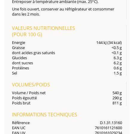
Entreposer à température ambiante (max. 25°C).
Une fois ouvert, conserver au réfrigérateur et consommer
dans les 2 mois.
VALEURS NUTRITIONNELLES
(POUR
100 G
)
Energie
144 kJ (34 kcal)
Graisse
<0.5 g
dont acides gras saturés
<0.1 g
Glucides
6.3 g
dont sucres
6.2 g
Protéines
0.6 g
Sel
1.5 g
VOLUMES/POIDS
Volume / Poids net
540 g
Poids égoutté
290 g
Poids brut
811 g
INFORMATIONS TECHNIQUES
Référence
D.1.31.13160
EAN UC
7610161121600
EAN UV
7610161029234