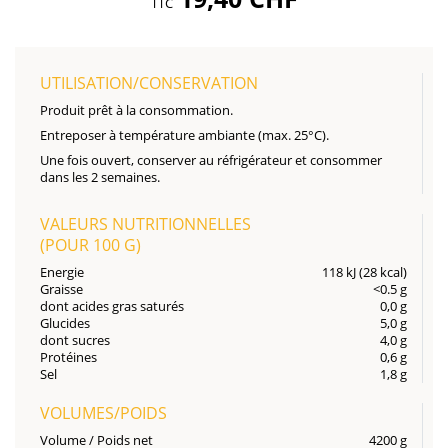
TTC
UTILISATION/CONSERVATION
Produit prêt à la consommation.
Entreposer à température ambiante (max. 25°C).
Une fois ouvert, conserver au réfrigérateur et consommer
dans les 2 semaines.
VALEURS NUTRITIONNELLES
(POUR
100 G
)
Energie
118 kJ (28 kcal)
Graisse
<0.5 g
dont acides gras saturés
0,0 g
Glucides
5,0 g
dont sucres
4,0 g
Protéines
0,6 g
Sel
1,8 g
VOLUMES/POIDS
Volume / Poids net
4200 g