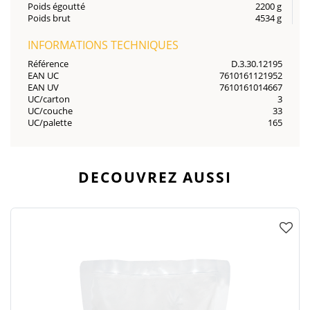
Poids égoutté
2200 g
Poids brut
4534 g
INFORMATIONS TECHNIQUES
Référence
D.3.30.12195
EAN UC
7610161121952
EAN UV
7610161014667
UC/carton
3
UC/couche
33
UC/palette
165
DECOUVREZ AUSSI