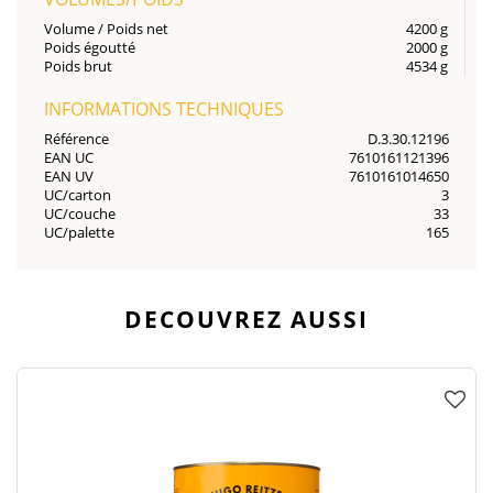
Volume / Poids net
4200 g
Poids égoutté
2000 g
Poids brut
4534 g
INFORMATIONS TECHNIQUES
Référence
D.3.30.12196
EAN UC
7610161121396
EAN UV
7610161014650
UC/carton
3
UC/couche
33
UC/palette
165
DECOUVREZ AUSSI