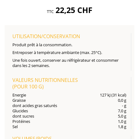
22,25 CHF
TTC
UTILISATION/CONSERVATION
Produit prêt à la consommation.
Entreposer à température ambiante (max. 25°C).
Une fois ouvert, conserver au réfrigérateur et consommer
dans les 2 semaines.
VALEURS NUTRITIONNELLES
(POUR
100 G
)
Energie
127 kJ (31 kcal)
Graisse
0,0 g
dont acides gras saturés
- g
Glucides
7,0 g
dont sucres
5,0 g
Protéines
1,0 g
Sel
1,8 g
VOLUMES/POIDS