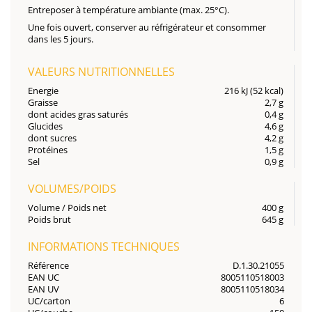
Entreposer à température ambiante (max. 25°C).
Une fois ouvert, conserver au réfrigérateur et consommer
dans les 5 jours.
VALEURS NUTRITIONNELLES
Energie
216 kJ (52 kcal)
Graisse
2,7 g
dont acides gras saturés
0,4 g
Glucides
4,6 g
dont sucres
4,2 g
Protéines
1,5 g
Sel
0,9 g
VOLUMES/POIDS
Volume / Poids net
400 g
Poids brut
645 g
INFORMATIONS TECHNIQUES
Référence
D.1.30.21055
EAN UC
8005110518003
EAN UV
8005110518034
UC/carton
6