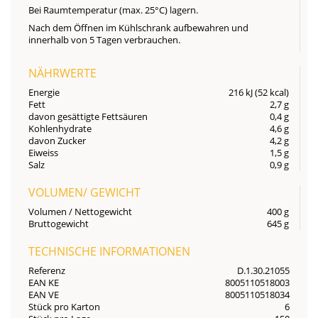
Bei Raumtemperatur (max. 25°C) lagern.
Nach dem Öffnen im Kühlschrank aufbewahren und
innerhalb von 5 Tagen verbrauchen.
NÄHRWERTE
Energie
216 kJ (52 kcal)
Fett
2,7 g
davon gesättigte Fettsäuren
0,4 g
Kohlenhydrate
4,6 g
davon Zucker
4,2 g
Eiweiss
1,5 g
Salz
0,9 g
VOLUMEN/ GEWICHT
Volumen / Nettogewicht
400 g
Bruttogewicht
645 g
TECHNISCHE INFORMATIONEN
Referenz
D.1.30.21055
EAN KE
8005110518003
EAN VE
8005110518034
Stück pro Karton
6