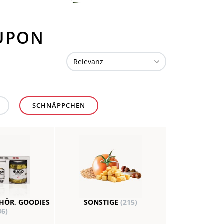
OUPON
SCHNÄPPCHEN
EHÖR, GOODIES
SONSTIGE
(215)
36)