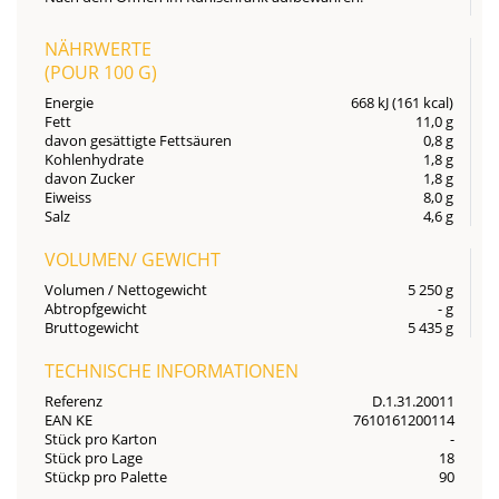
NÄHRWERTE
(POUR
100 G
)
Energie
668 kJ (161 kcal)
Fett
11,0 g
davon gesättigte Fettsäuren
0,8 g
Kohlenhydrate
1,8 g
davon Zucker
1,8 g
Eiweiss
8,0 g
Salz
4,6 g
VOLUMEN/ GEWICHT
Volumen / Nettogewicht
5 250 g
Abtropfgewicht
- g
Bruttogewicht
5 435 g
TECHNISCHE INFORMATIONEN
Referenz
D.1.31.20011
EAN KE
7610161200114
Stück pro Karton
-
Stück pro Lage
18
Stückp pro Palette
90