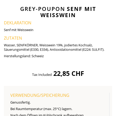
GREY-POUPON
SENF MIT
WEISSWEIN
DEKLARATION
Senf mit Weisswein
ZUTATEN
Wasser, SENFKÖRNER, Weisswein 19%, jodiertes Kochsalz,
Säuerungsmittel (E330, E334), Antioxidationsmittel (E224: SULFIT).
Herstellungsland:
Schweiz
22,85 CHF
Tax Included
VERWENDUNG/SPEICHERUNG
Genussfertig.
Bei Raumtemperatur (max. 25°C) lagern.
Nach dem Öffnen im Kühlschrank aufbewahren.