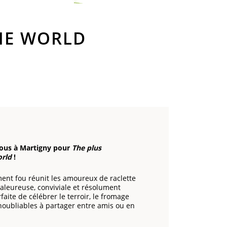
HE WORLD
‑vous à Martigny pour
The plus
orld
!
nt fou réunit les amoureux de raclette
leureuse, conviviale et résolument
rfaite de célébrer le terroir, le fromage
oubliables à partager entre amis ou en