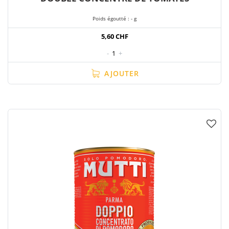
Poids égoutté : - g
5,60 CHF
-
1
+
AJOUTER