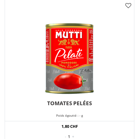
TOMATES PELÉES
Poids égoutté : - g
1,80 CHF
-
1
+