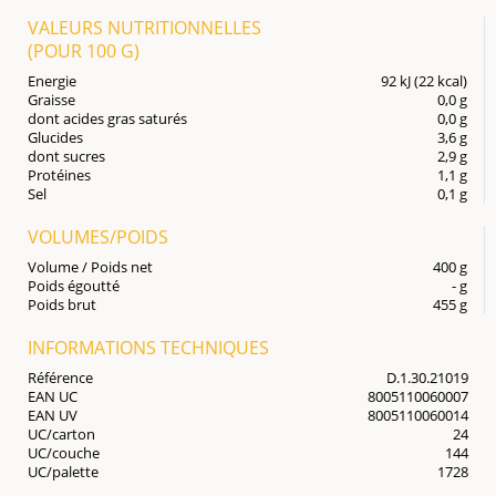
VALEURS NUTRITIONNELLES
(POUR
100 G
)
Energie
92 kJ (22 kcal)
Graisse
0,0 g
dont acides gras saturés
0,0 g
Glucides
3,6 g
dont sucres
2,9 g
Protéines
1,1 g
Sel
0,1 g
VOLUMES/POIDS
Volume / Poids net
400 g
Poids égoutté
- g
Poids brut
455 g
INFORMATIONS TECHNIQUES
Référence
D.1.30.21019
EAN UC
8005110060007
EAN UV
8005110060014
UC/carton
24
UC/couche
144
UC/palette
1728