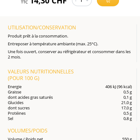
14,30 CHF
-
1
+
TTC
UTILISATION/CONSERVATION
Produit prêt à la consommation.
Entreposer à température ambiante (max. 25°C).
Une fois ouvert, conserver au réfrigérateur et consommer dans les
2 mois.
VALEURS NUTRITIONNELLES
(POUR
100 G
)
Energie
406 kJ (96 kcal)
Graisse
0,5 g
dont acides gras saturés
0,1 g
Glucides
21,0 g
dont sucres
17,0 g
Protéines
0,5 g
Sel
0,8 g
VOLUMES/POIDS
Volume / Poids net
550 g