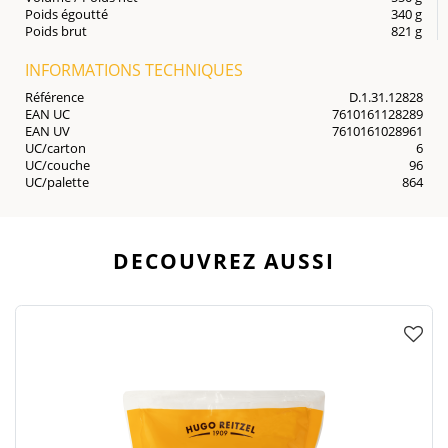
Poids égoutté
340 g
Poids brut
821 g
INFORMATIONS TECHNIQUES
Référence
D.1.31.12828
EAN UC
7610161128289
EAN UV
7610161028961
UC/carton
6
UC/couche
96
UC/palette
864
DECOUVREZ AUSSI