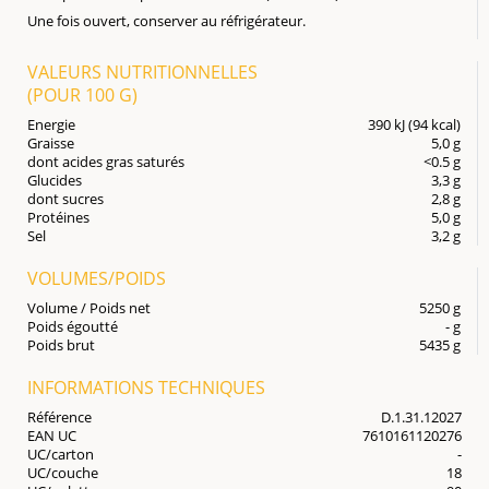
Une fois ouvert, conserver au réfrigérateur.
VALEURS NUTRITIONNELLES
(POUR
100 G
)
Energie
390 kJ (94 kcal)
Graisse
5,0 g
dont acides gras saturés
<0.5 g
Glucides
3,3 g
dont sucres
2,8 g
Protéines
5,0 g
Sel
3,2 g
VOLUMES/POIDS
Volume / Poids net
5250 g
Poids égoutté
- g
Poids brut
5435 g
INFORMATIONS TECHNIQUES
Référence
D.1.31.12027
EAN UC
7610161120276
UC/carton
-
UC/couche
18