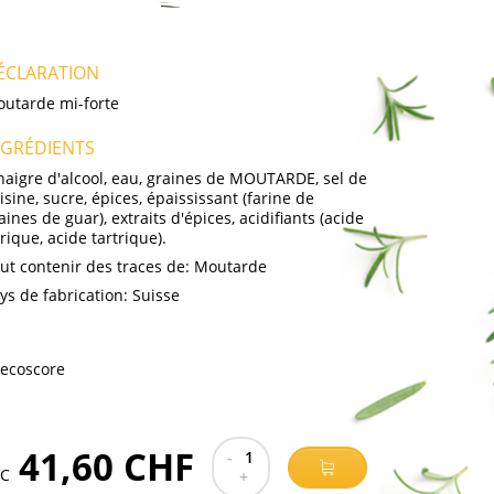
ÉCLARATION
utarde mi-forte
NGRÉDIENTS
naigre d'alcool, eau, graines de MOUTARDE, sel de
isine, sucre, épices, épaississant (farine de
aines de guar), extraits d'épices, acidifiants (acide
trique, acide tartrique).
ut contenir des traces de:
Moutarde
ys de fabrication:
Suisse
41,60 CHF
-
1
TC
+