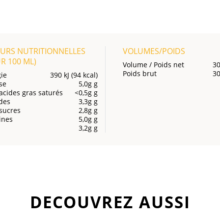
URS NUTRITIONNELLES
VOLUMES/POIDS
UR
100 ML
)
Volume / Poids net
30
Poids brut
30
ie
390 kJ (94 kcal)
se
5,0g g
acides gras saturés
<0,5g g
des
3,3g g
sucres
2,8g g
ines
5,0g g
3,2g g
DECOUVREZ AUSSI