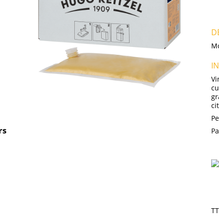
D
Mo
I
Vi
cu
gr
ci
Pe
rs
Pa
T