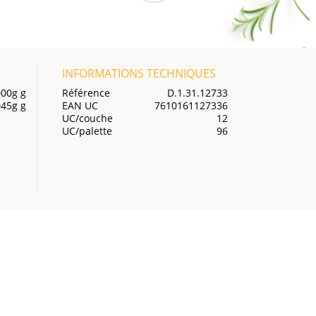
INFORMATIONS TECHNIQUES
00g g
Référence
D.1.31.12733
45g g
EAN UC
7610161127336
UC/couche
12
UC/palette
96