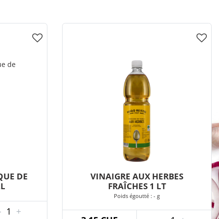
QUE DE
VINAIGRE AUX HERBES
2L
FRAÎCHES 1 LT
Poids égoutté : - g
-
1
+