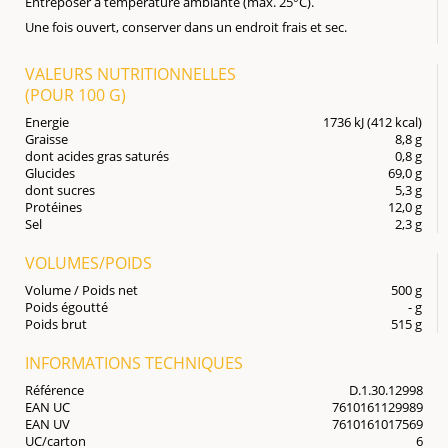
Entreposer à température ambiante (max. 25°C).
Une fois ouvert, conserver dans un endroit frais et sec.
VALEURS NUTRITIONNELLES
(POUR
100 G
)
Energie
1736 kJ (412 kcal)
Graisse
8,8 g
dont acides gras saturés
0,8 g
Glucides
69,0 g
dont sucres
5,3 g
Protéines
12,0 g
Sel
2,3 g
VOLUMES/POIDS
Volume / Poids net
500 g
Poids égoutté
- g
Poids brut
515 g
INFORMATIONS TECHNIQUES
Référence
D.1.30.12998
EAN UC
7610161129989
EAN UV
7610161017569
UC/carton
6