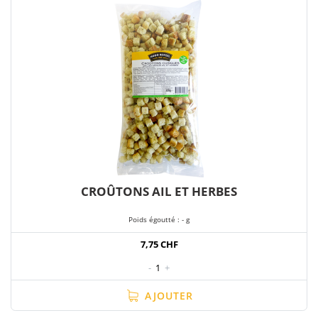
CROÛTONS AIL ET HERBES
Poids égoutté : - g
7,75 CHF
-
1
+
AJOUTER