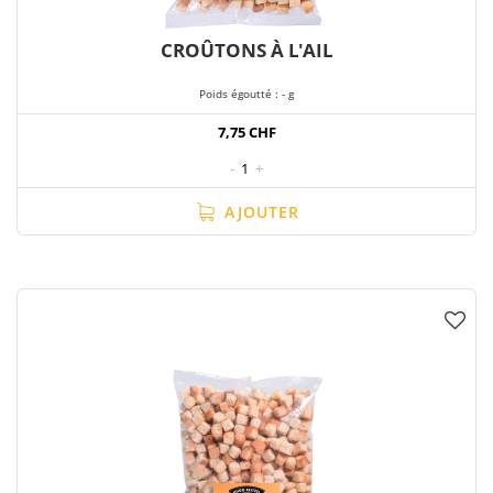
CROÛTONS À L'AIL
Poids égoutté : - g
7,75 CHF
-
1
+
AJOUTER