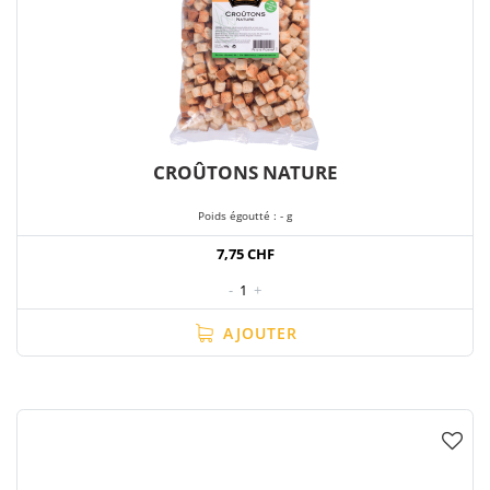
CROÛTONS NATURE
Poids égoutté : - g
7,75 CHF
-
1
+
AJOUTER