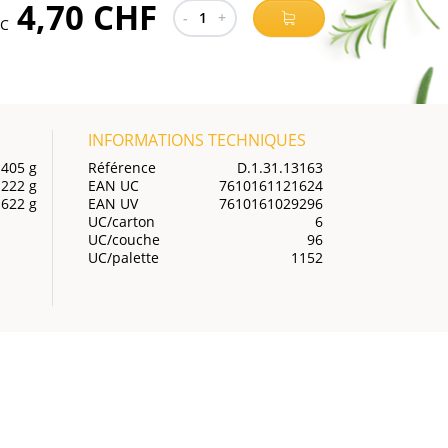
4,70 CHF
-
1
+
TC
INFORMATIONS TECHNIQUES
405 g
Référence
D.1.31.13163
222 g
EAN UC
7610161121624
622 g
EAN UV
7610161029296
UC/carton
6
UC/couche
96
UC/palette
1152