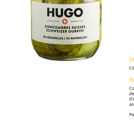
D
Co
I
Co
de
d'
an
Pa