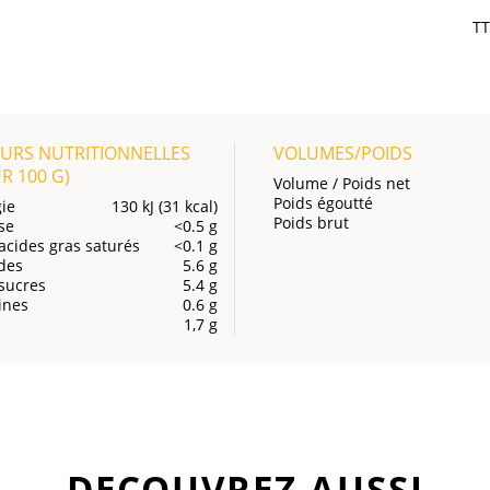
T
URS NUTRITIONNELLES
VOLUMES/POIDS
UR
100 G
)
Volume / Poids net
Poids égoutté
ie
130 kJ (31 kcal)
Poids brut
se
<0.5 g
acides gras saturés
<0.1 g
des
5.6 g
sucres
5.4 g
ines
0.6 g
1,7 g
DECOUVREZ AUSSI