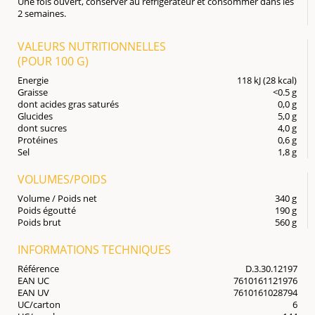
Une fois ouvert, conserver au réfrigérateur et consommer dans les
2 semaines.
VALEURS NUTRITIONNELLES
(POUR
100 G
)
Energie
118 kJ (28 kcal)
Graisse
<0.5 g
dont acides gras saturés
0,0 g
Glucides
5,0 g
dont sucres
4,0 g
Protéines
0,6 g
Sel
1,8 g
VOLUMES/POIDS
Volume / Poids net
340 g
Poids égoutté
190 g
Poids brut
560 g
INFORMATIONS TECHNIQUES
Référence
D.3.30.12197
EAN UC
7610161121976
EAN UV
7610161028794
UC/carton
6