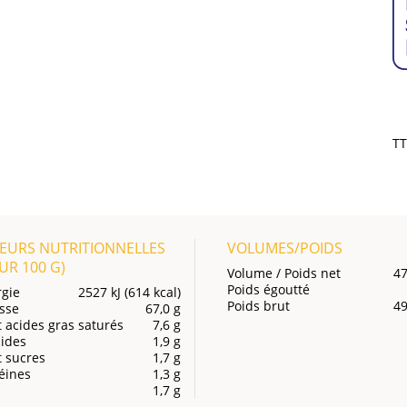
T
EURS NUTRITIONNELLES
VOLUMES/POIDS
OUR
100 G
)
Volume / Poids net
47
Poids égoutté
gie
2527 kJ (614 kcal)
Poids brut
49
sse
67,0 g
 acides gras saturés
7,6 g
ides
1,9 g
 sucres
1,7 g
éines
1,3 g
1,7 g