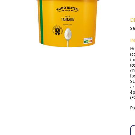
D
Sa
I
Hu
(c
io
(œ
d'
io
SU
ar
ép
(E
Pa