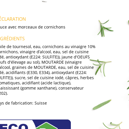
ÉCLARATION
uce avec morceaux de cornichons
NGRÉDIENTS
ile de tournesol, eau, cornichons au vinaigre 10%
ornichons, vinaigre d’alcool, eau, sel de cuisine
dé, antioxydant (E224: SULFITE)), jaune d'OEUFS
ufs d'élevage au sol), MOUTARDE (vinaigre
alcool, graines de MOUTARDE, eau, sel de cuisine
dé, acidifiants (E330, E334), antioxydant (E224:
LFITE)), sucre, sel de cuisine iodé, câpres, herbes
omatiques, acidifiant (acide lactique),
aississant (gomme xanthane), conservateur
202).
ys de fabrication:
Suisse