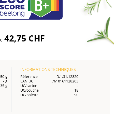
42,75 CHF
TC
INFORMATIONS TECHNIQUES
50 g
Référence
D.1.31.12820
- g
EAN UC
7610161128203
35 g
UC/carton
-
UC/couche
18
UC/palette
90