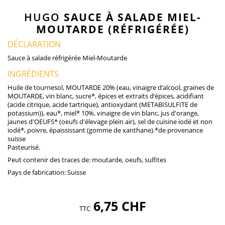
HUGO
SAUCE À SALADE MIEL-
MOUTARDE (RÉFRIGÉRÉE)
DÉCLARATION
Sauce à salade réfrigérée Miel-Moutarde
INGRÉDIENTS
Huile de tournesol, MOUTARDE 20% (eau, vinaigre d’alcool, graines de
MOUTARDE, vin blanc, sucre*, épices et extraits d’épices, acidifiant
(acide citrique, acide tartrique), antioxydant (METABISULFITE de
potassium)), eau*, miel* 10%, vinaigre de vin blanc, jus d'orange,
jaunes d'OEUFS* (oeufs d'élevage plein air), sel de cuisine iodé et non
iodé*, poivre, épaississant (gomme de xanthane).*de provenance
suisse
Pasteurisé.
Peut contenir des traces de:
moutarde, oeufs, sulfites
Pays de fabrication:
Suisse
6,75 CHF
TTC