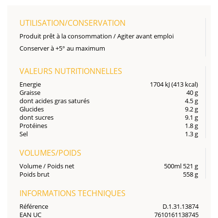
UTILISATION/CONSERVATION
Produit prêt à la consommation / Agiter avant emploi
Conserver à +5° au maximum
VALEURS NUTRITIONNELLES
Energie
1704 kJ (413 kcal)
Graisse
40 g
dont acides gras saturés
4.5 g
Glucides
9.2 g
dont sucres
9.1 g
Protéines
1.8 g
Sel
1.3 g
VOLUMES/POIDS
Volume / Poids net
500ml 521 g
Poids brut
558 g
INFORMATIONS TECHNIQUES
Référence
D.1.31.13874
EAN UC
7610161138745