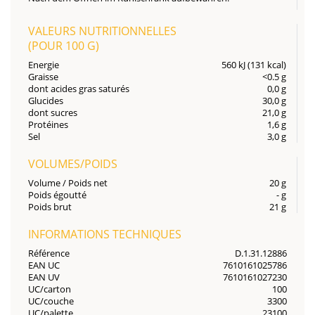
VALEURS NUTRITIONNELLES
(POUR
100 G
)
Energie
560 kJ (131 kcal)
Graisse
<0.5 g
dont acides gras saturés
0,0 g
Glucides
30,0 g
dont sucres
21,0 g
Protéines
1,6 g
Sel
3,0 g
VOLUMES/POIDS
Volume / Poids net
20 g
Poids égoutté
- g
Poids brut
21 g
INFORMATIONS TECHNIQUES
Référence
D.1.31.12886
EAN UC
7610161025786
EAN UV
7610161027230
UC/carton
100
UC/couche
3300
UC/palette
23100