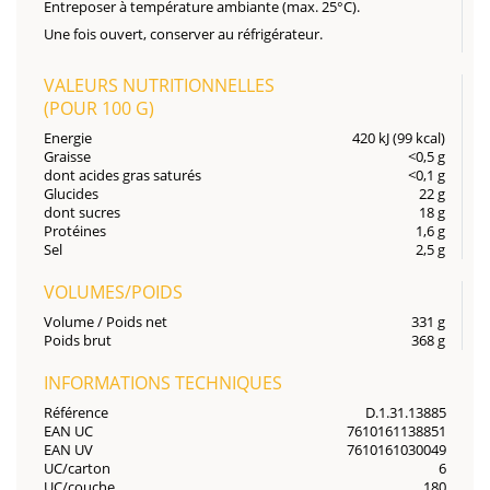
Entreposer à température ambiante (max. 25°C).
Une fois ouvert, conserver au réfrigérateur.
VALEURS NUTRITIONNELLES
(POUR
100 G
)
Energie
420 kJ (99 kcal)
Graisse
<0,5 g
dont acides gras saturés
<0,1 g
Glucides
22 g
dont sucres
18 g
Protéines
1,6 g
Sel
2,5 g
VOLUMES/POIDS
Volume / Poids net
331 g
Poids brut
368 g
INFORMATIONS TECHNIQUES
Référence
D.1.31.13885
EAN UC
7610161138851
EAN UV
7610161030049
UC/carton
6
UC/couche
180