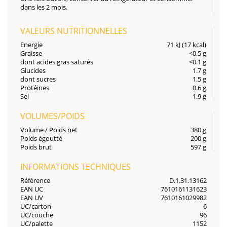
dans les 2 mois.
VALEURS NUTRITIONNELLES
Energie
71 kJ (17 kcal)
Graisse
<0.5 g
dont acides gras saturés
<0.1 g
Glucides
1.7 g
dont sucres
1.5 g
Protéines
0.6 g
Sel
1.9 g
VOLUMES/POIDS
Volume / Poids net
380 g
Poids égoutté
200 g
Poids brut
597 g
INFORMATIONS TECHNIQUES
Référence
D.1.31.13162
EAN UC
7610161131623
EAN UV
7610161029982
UC/carton
6
UC/couche
96
UC/palette
1152