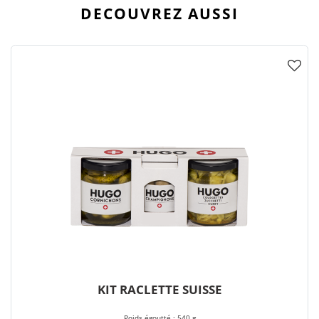
DECOUVREZ AUSSI
KIT RACLETTE SUISSE
Poids égoutté : 540 g