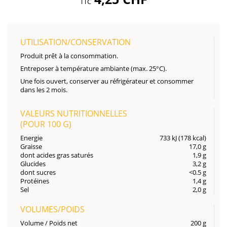
TTC
UTILISATION/CONSERVATION
Produit prêt à la consommation.
Entreposer à température ambiante (max. 25°C).
Une fois ouvert, conserver au réfrigérateur et consommer
dans les 2 mois.
VALEURS NUTRITIONNELLES
(POUR
100 G
)
Energie
733 kJ (178 kcal)
Graisse
17,0 g
dont acides gras saturés
1,9 g
Glucides
3,2 g
dont sucres
<0.5 g
Protéines
1,4 g
Sel
2,0 g
VOLUMES/POIDS
Volume / Poids net
200 g