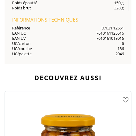
Poids égoutté
150 g
Poids brut
328 g
INFORMATIONS TECHNIQUES
Référence
D.1.31.12551
EAN UC
7610161125516
EAN UV
7610161018016
UC/carton
6
UC/couche
186
UC/palette
2046
DECOUVREZ AUSSI