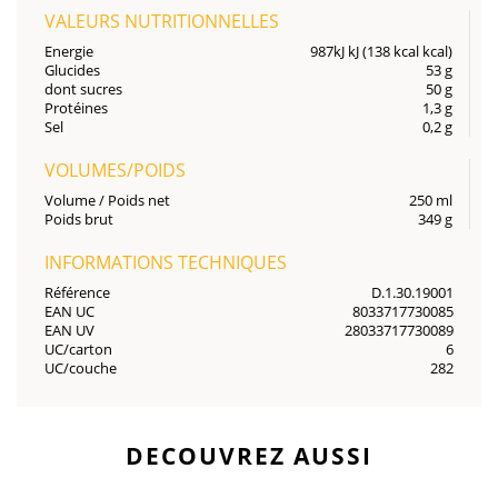
VALEURS NUTRITIONNELLES
Energie
987kJ kJ (138 kcal kcal)
Glucides
53 g
dont sucres
50 g
Protéines
1,3 g
Sel
0,2 g
VOLUMES/POIDS
Volume / Poids net
250 ml
Poids brut
349 g
INFORMATIONS TECHNIQUES
Référence
D.1.30.19001
EAN UC
8033717730085
EAN UV
28033717730089
UC/carton
6
UC/couche
282
DECOUVREZ AUSSI