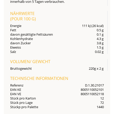
innerhalb von 5 Tagen verbrauchen.
NÄHRWERTE
(POUR
100 G
)
Energie
111 kJ (26 kcal)
Fett
0.5 g
davon gesättigte Fettsäuren
0.1 g
Kohlenhydrate
4.3 g
davon Zucker
3.8 g
Eiweiss
1.5 g
Salz
0.02 g
VOLUMEN/ GEWICHT
Bruttogewicht
220g x 2 g
TECHNISCHE INFORMATIONEN
Referenz
D.1.30.21017
EAN KE
8005110052101
EAN VE
8005110052118
Stück pro Karton
12
Stück pro Lage
72
Stückp pro Palette
1440