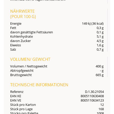
NÄHRWERTE
(POUR
100 G
)
Energie
149 kJ (36 kcal)
Fett
0,3 g
davon gesättigte Fettsäuren
0,1 g
Kohlenhydrate
5,1 g
davon Zucker
4,5 g
Eiweiss
1,6 g
Salz
0,7 g
VOLUMEN/ GEWICHT
Volumen / Nettogewicht
400 g
Abtropfgewicht
- g
Bruttogewicht
665 g
TECHNISCHE INFORMATIONEN
Referenz
D.1.30.21054
EAN KE
8005110630408
EAN VE
8005110634123
Stück pro Karton
12
Stück pro Lage
168
Stückp pro Palette
1008