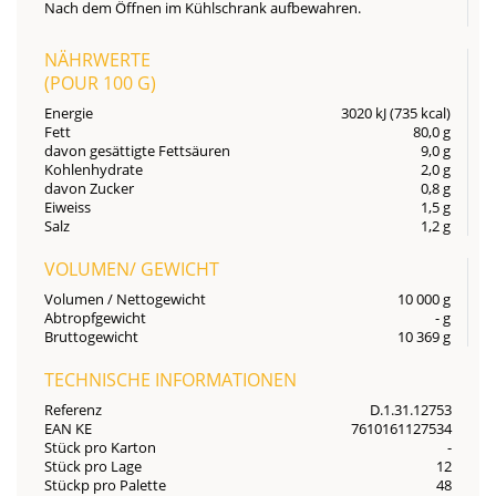
Nach dem Öffnen im Kühlschrank aufbewahren.
NÄHRWERTE
(POUR
100 G
)
Energie
3020 kJ (735 kcal)
Fett
80,0 g
davon gesättigte Fettsäuren
9,0 g
Kohlenhydrate
2,0 g
davon Zucker
0,8 g
Eiweiss
1,5 g
Salz
1,2 g
VOLUMEN/ GEWICHT
Volumen / Nettogewicht
10 000 g
Abtropfgewicht
- g
Bruttogewicht
10 369 g
TECHNISCHE INFORMATIONEN
Referenz
D.1.31.12753
EAN KE
7610161127534
Stück pro Karton
-
Stück pro Lage
12
Stückp pro Palette
48