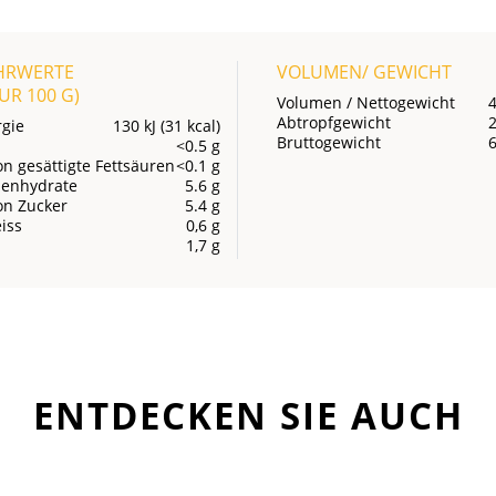
HRWERTE
VOLUMEN/ GEWICHT
OUR
100 G
)
Volumen / Nettogewicht
Abtropfgewicht
rgie
130 kJ (31 kcal)
Bruttogewicht
<0.5 g
n gesättigte Fettsäuren
<0.1 g
lenhydrate
5.6 g
on Zucker
5.4 g
iss
0,6 g
1,7 g
ENTDECKEN SIE AUCH