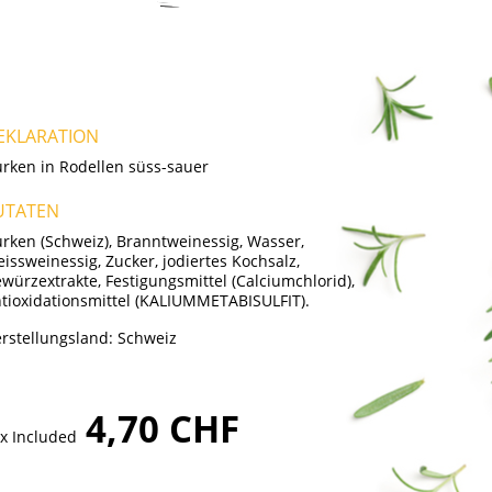
EKLARATION
rken in Rodellen süss-sauer
UTATEN
rken (Schweiz), Branntweinessig, Wasser,
issweinessig, Zucker, jodiertes Kochsalz,
würzextrakte, Festigungsmittel (Calciumchlorid),
tioxidationsmittel (KALIUMMETABISULFIT).
rstellungsland:
Schweiz
4,70 CHF
x Included