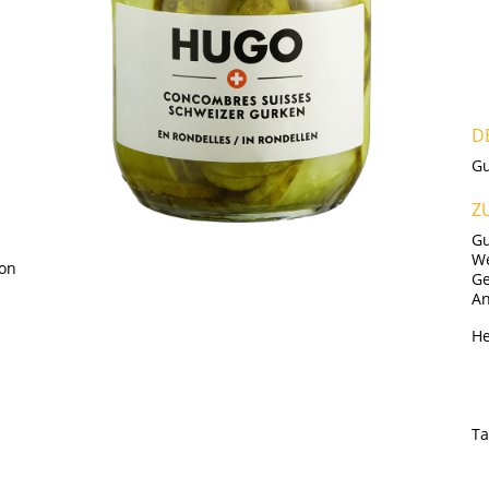
D
Gu
Z
Gu
We
von
Ge
An
He
Ta