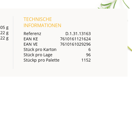
TECHNISCHE
INFORMATIONEN
405 g
222 g
Referenz
D.1.31.13163
622 g
EAN KE
7610161121624
EAN VE
7610161029296
Stück pro Karton
6
Stück pro Lage
96
Stückp pro Palette
1152