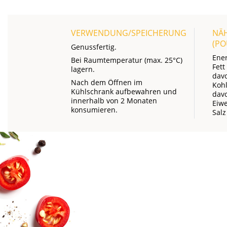
VERWENDUNG/SPEICHERUNG
NÄ
(P
Genussfertig.
Ene
Bei Raumtemperatur (max. 25°C)
Fett
lagern.
davo
Nach dem Öffnen im
Koh
Kühlschrank aufbewahren und
dav
innerhalb von 2 Monaten
Eiwe
konsumieren.
Salz