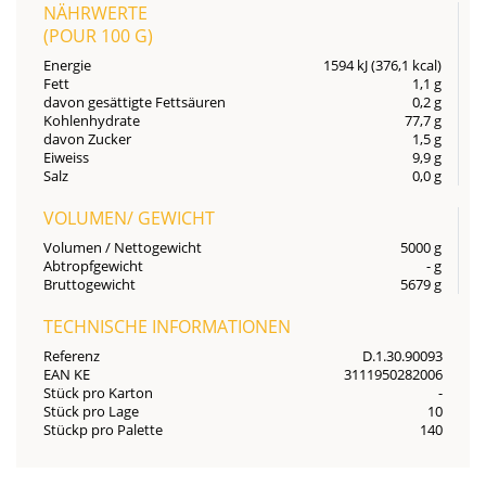
NÄHRWERTE
(POUR
100 G
)
Energie
1594 kJ (376,1 kcal)
Fett
1,1 g
davon gesättigte Fettsäuren
0,2 g
Kohlenhydrate
77,7 g
davon Zucker
1,5 g
Eiweiss
9,9 g
Salz
0,0 g
VOLUMEN/ GEWICHT
Volumen / Nettogewicht
5000 g
Abtropfgewicht
- g
Bruttogewicht
5679 g
TECHNISCHE INFORMATIONEN
Referenz
D.1.30.90093
EAN KE
3111950282006
Stück pro Karton
-
Stück pro Lage
10
Stückp pro Palette
140