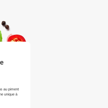
se
ns au piment
che unique à