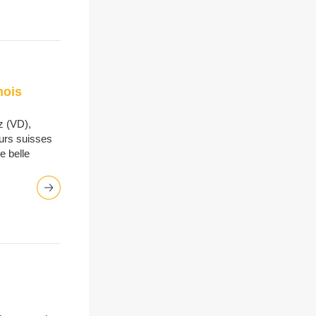
mois
z (VD),
eurs suisses
e belle