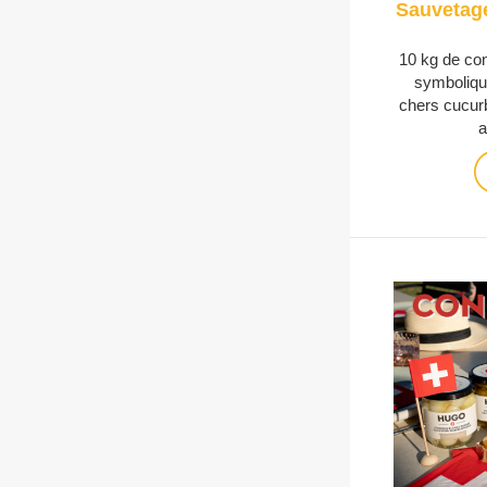
Sauvetag
10 kg de co
symboliqu
chers cucurb
a