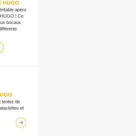
e X HUGO
ritable apéro
et HUGO ! Ce
eux bocaux
ifférents
 HUGO
 tentez de
taclettes et