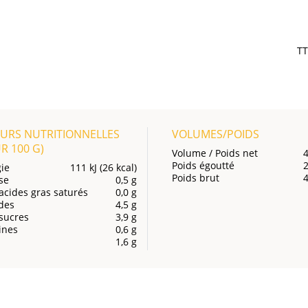
T
URS NUTRITIONNELLES
VOLUMES/POIDS
UR
100 G
)
Volume / Poids net
Poids égoutté
ie
111 kJ (26 kcal)
Poids brut
se
0,5 g
acides gras saturés
0,0 g
des
4,5 g
sucres
3,9 g
ines
0,6 g
1,6 g