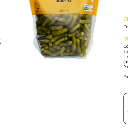
D
Co
I
S
Co
su
co
(m
Pa
Pa