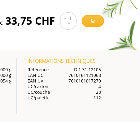
33,75 CHF
-
1
TC
+
INFORMATIONS TECHNIQUES
4000 g
Référence
D.1.31.12105
2000 g
EAN UC
7610161121068
4054 g
EAN UV
7610161017279
UC/carton
4
UC/couche
28
UC/palette
112