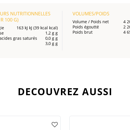
URS NUTRITIONNELLES
VOLUMES/POIDS
UR
100 G
)
Volume / Poids net
4 2
Poids égoutté
2 2
ie
163 kJ kJ (39 kcal kcal)
Poids brut
4 6
se
1,2 g g
acides gras saturés
0,0 g g
3,0 g g
DECOUVREZ AUSSI