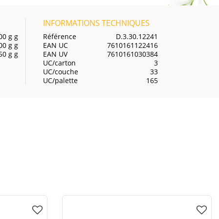
INFORMATIONS TECHNIQUES
00 g g
Référence
D.3.30.12241
00 g g
EAN UC
7610161122416
50 g g
EAN UV
7610161030384
UC/carton
3
UC/couche
33
UC/palette
165