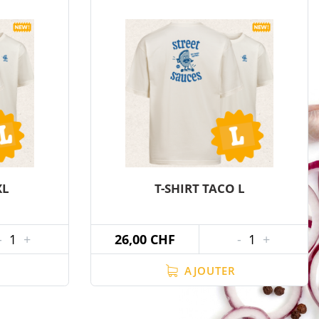
XL
T-SHIRT TACO L
-
1
+
26,00 CHF
-
1
+
AJOUTER