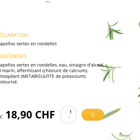
ÉCLARATION
lapeños vertes en rondelles
NGRÉDIENTS
lapeños vertes en rondelles, eau, vinaigre d'alcool,
l marin, affermisant (chlorure de calcium),
tioxydant (METABISULFITE de potassium).
steurisé.
18,90 CHF
-
1
TC
+