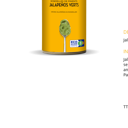
D
Ja
I
Ja
se
an
Pa
T