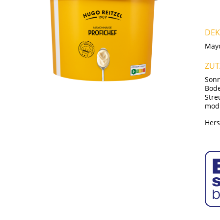
DEK
May
ZUT
Sonn
Bode
Stre
modi
Hers