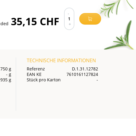
-
35,15 CHF
1
luded
+
TECHNISCHE INFORMATIONEN
 750 g
Referenz
D.1.31.12782
- g
EAN KE
7610161127824
 935 g
Stück pro Karton
-