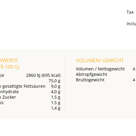
Tax
Inc
RWERTE
VOLUMEN/ GEWICHT
UR
100 G
)
Volumen / Nettogewicht
4
Abtropfgewicht
ie
2860 kJ (695 kcal)
Bruttogewicht
4
75,0 g
 gesättigte Fettsäuren
9,0 g
enhydrate
4,0 g
n Zucker
1,5 g
ss
1,5 g
1,4 g