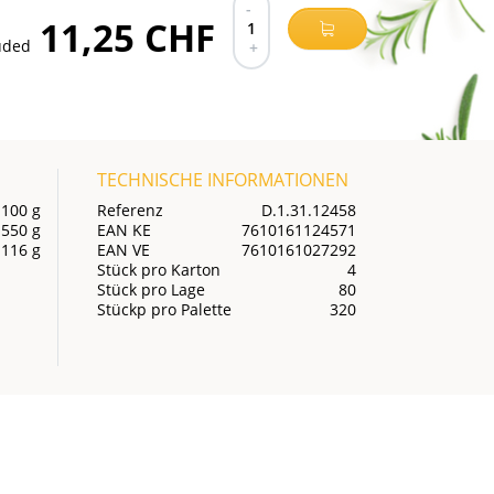
-
11,25 CHF
1
luded
+
TECHNISCHE INFORMATIONEN
 100 g
Referenz
D.1.31.12458
550 g
EAN KE
7610161124571
 116 g
EAN VE
7610161027292
Stück pro Karton
4
Stück pro Lage
80
Stückp pro Palette
320