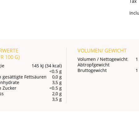
Tax
Inc
RWERTE
VOLUMEN/ GEWICHT
UR
100 G
)
Volumen / Nettogewicht
1
Abtropfgewicht
ie
145 kJ (34 kcal)
Bruttogewicht
1
<0.5 g
 gesättigte Fettsäuren
0,0 g
enhydrate
3,5 g
n Zucker
<0.5 g
ss
2,0 g
3,5 g