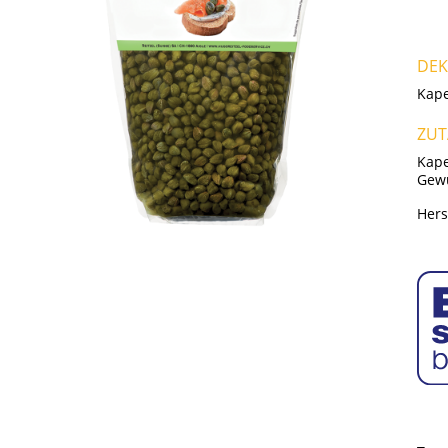
DEK
Kape
ZUT
Kape
Gewü
Hers