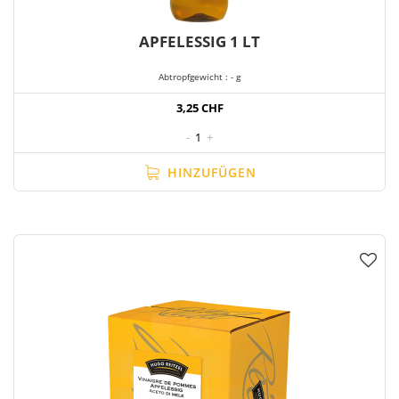
APFELESSIG 1 LT
Abtropfgewicht : - g
3,25 CHF
-
1
+
HINZUFÜGEN