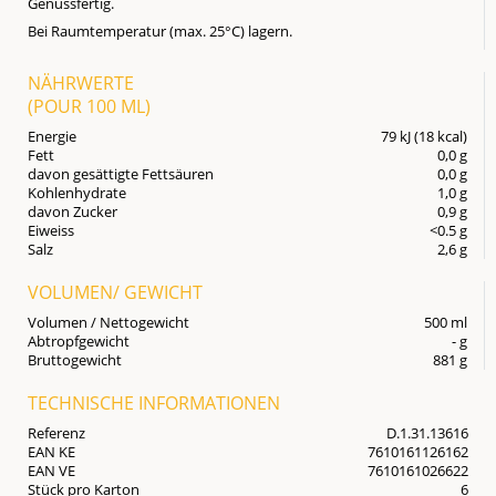
Genussfertig.
Bei Raumtemperatur (max. 25°C) lagern.
NÄHRWERTE
(POUR
100 ML
)
Energie
79 kJ (18 kcal)
Fett
0,0 g
davon gesättigte Fettsäuren
0,0 g
Kohlenhydrate
1,0 g
davon Zucker
0,9 g
Eiweiss
<0.5 g
Salz
2,6 g
VOLUMEN/ GEWICHT
Volumen / Nettogewicht
500 ml
Abtropfgewicht
- g
Bruttogewicht
881 g
TECHNISCHE INFORMATIONEN
Referenz
D.1.31.13616
EAN KE
7610161126162
EAN VE
7610161026622
Stück pro Karton
6