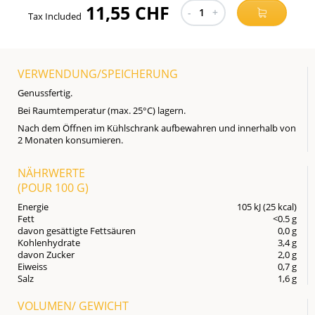
11,55 CHF
-
1
+
Tax Included
VERWENDUNG/SPEICHERUNG
Genussfertig.
Bei Raumtemperatur (max. 25°C) lagern.
Nach dem Öffnen im Kühlschrank aufbewahren und innerhalb von
2 Monaten konsumieren.
NÄHRWERTE
(POUR
100 G
)
Energie
105 kJ (25 kcal)
Fett
<0.5 g
davon gesättigte Fettsäuren
0,0 g
Kohlenhydrate
3,4 g
davon Zucker
2,0 g
Eiweiss
0,7 g
Salz
1,6 g
VOLUMEN/ GEWICHT