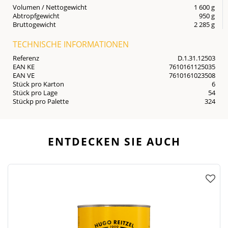
Volumen / Nettogewicht
1 600 g
Abtropfgewicht
950 g
Bruttogewicht
2 285 g
TECHNISCHE INFORMATIONEN
Referenz
D.1.31.12503
EAN KE
7610161125035
EAN VE
7610161023508
Stück pro Karton
6
Stück pro Lage
54
Stückp pro Palette
324
ENTDECKEN SIE AUCH