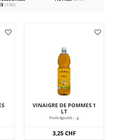
ES
(136)
ES
VINAIGRE DE POMMES 1
LT
Poids égoutté : - g
3,25 CHF