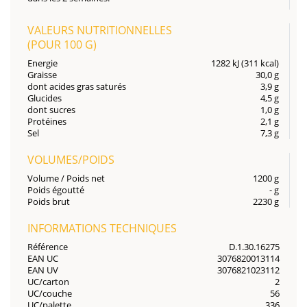
VALEURS NUTRITIONNELLES
(POUR
100 G
)
Energie
1282 kJ (311 kcal)
Graisse
30,0 g
dont acides gras saturés
3,9 g
Glucides
4,5 g
dont sucres
1,0 g
Protéines
2,1 g
Sel
7,3 g
VOLUMES/POIDS
Volume / Poids net
1200 g
Poids égoutté
- g
Poids brut
2230 g
INFORMATIONS TECHNIQUES
Référence
D.1.30.16275
EAN UC
3076820013114
EAN UV
3076821023112
UC/carton
2
UC/couche
56
UC/palette
336