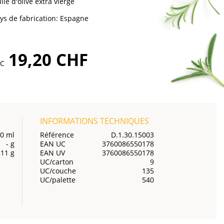
ile d'olive extra vierge
ys de fabrication:
Espagne
19,20 CHF
TC
INFORMATIONS TECHNIQUES
0 ml
Référence
D.1.30.15003
- g
EAN UC
3760086550178
811 g
EAN UV
3760086550178
UC/carton
9
UC/couche
135
UC/palette
540