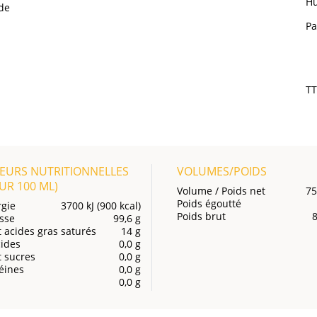
Hu
 de
Pa
T
EURS NUTRITIONNELLES
VOLUMES/POIDS
OUR
100 ML
)
Volume / Poids net
75
Poids égoutté
gie
3700 kJ (900 kcal)
Poids brut
sse
99,6 g
 acides gras saturés
14 g
ides
0,0 g
 sucres
0,0 g
éines
0,0 g
0,0 g