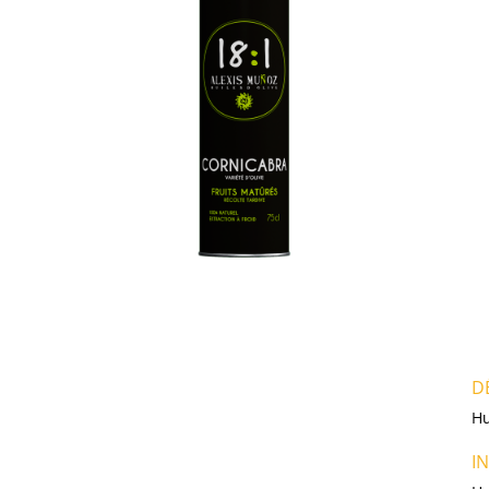
D
Hu
I